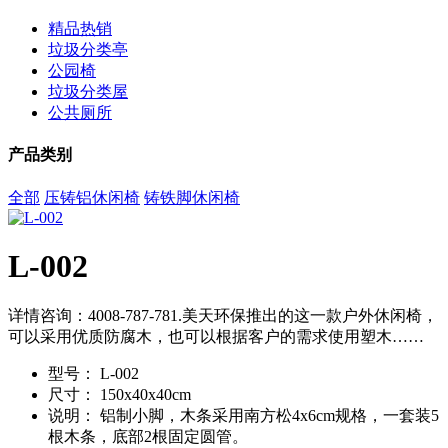
精品热销
垃圾分类亭
公园椅
垃圾分类屋
公共厕所
产品类别
全部
压铸铝休闲椅
铸铁脚休闲椅
L-002
详情咨询：4008-787-781.美天环保推出的这一款户外休闲椅，
可以采用优质防腐木，也可以根据客户的需求使用塑木……
型号：
L-002
尺寸：
150x40x40cm
说明：
铝制小脚，木条采用南方松4x6cm规格，一套装5
根木条，底部2根固定圆管。