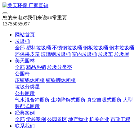
您的来电对我们来说非常重要
13755055097
网站首页
垃圾桶
全部
塑料垃圾桶
不锈钢垃圾桶
钢板垃圾桶
钢木垃圾桶
环保果皮箱
玻璃钢垃圾桶
室内垃圾桶
垃圾车
垃圾屋
美天园林
全部
精品热销
垃圾分类亭
公园椅
压铸铝休闲椅
铸铁脚休闲椅
垃圾分类屋
公共厕所
气水混合冲厕所
生物降解式厕所
真空自吸式厕所
大型
装配式厕所
经典案例
全部
学校案例
公园景区
地产物业
机关企业
市政工程
联系我们