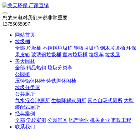
您的来电对我们来说非常重要
13755055097
网站首页
垃圾桶
全部
垃圾桶
不锈钢垃圾桶
钢板垃圾桶
钢木垃圾桶
环保
果皮箱
玻璃钢垃圾桶
室内垃圾桶
垃圾车
垃圾屋
美天园林
全部
精品热销
垃圾分类亭
公园椅
压铸铝休闲椅
铸铁脚休闲椅
垃圾分类屋
公共厕所
气水混合冲厕所
生物降解式厕所
真空自吸式厕所
大型
装配式厕所
经典案例
全部
学校案例
公园景区
地产物业
机关企业
市政工程
联系我们