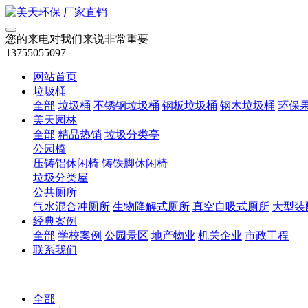
您的来电对我们来说非常重要
13755055097
网站首页
垃圾桶
全部
垃圾桶
不锈钢垃圾桶
钢板垃圾桶
钢木垃圾桶
环保
美天园林
全部
精品热销
垃圾分类亭
公园椅
压铸铝休闲椅
铸铁脚休闲椅
垃圾分类屋
公共厕所
气水混合冲厕所
生物降解式厕所
真空自吸式厕所
大型装
经典案例
全部
学校案例
公园景区
地产物业
机关企业
市政工程
联系我们
全部