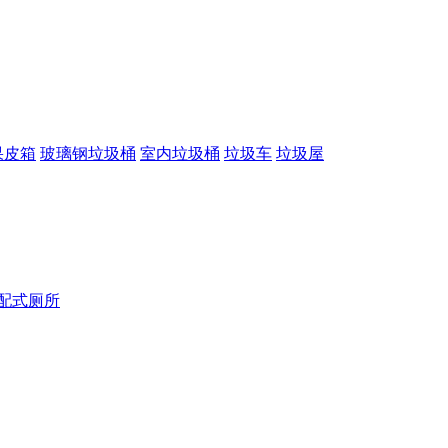
果皮箱
玻璃钢垃圾桶
室内垃圾桶
垃圾车
垃圾屋
配式厕所