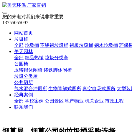
您的来电对我们来说非常重要
13755055097
网站首页
垃圾桶
全部
垃圾桶
不锈钢垃圾桶
钢板垃圾桶
钢木垃圾桶
环保
美天园林
全部
精品热销
垃圾分类亭
公园椅
压铸铝休闲椅
铸铁脚休闲椅
垃圾分类屋
公共厕所
气水混合冲厕所
生物降解式厕所
真空自吸式厕所
大型装
经典案例
全部
学校案例
公园景区
地产物业
机关企业
市政工程
联系我们
烟草局、烟草公司的垃圾桶采购选择