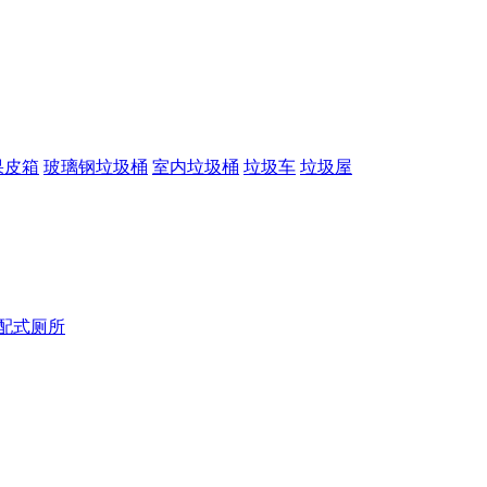
果皮箱
玻璃钢垃圾桶
室内垃圾桶
垃圾车
垃圾屋
配式厕所