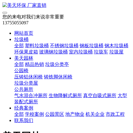
您的来电对我们来说非常重要
13755055097
网站首页
垃圾桶
全部
塑料垃圾桶
不锈钢垃圾桶
钢板垃圾桶
钢木垃圾桶
环保果皮箱
玻璃钢垃圾桶
室内垃圾桶
垃圾车
垃圾屋
美天园林
全部
精品热销
垃圾分类亭
公园椅
压铸铝休闲椅
铸铁脚休闲椅
垃圾分类屋
公共厕所
气水混合冲厕所
生物降解式厕所
真空自吸式厕所
大型
装配式厕所
经典案例
全部
学校案例
公园景区
地产物业
机关企业
市政工程
联系我们