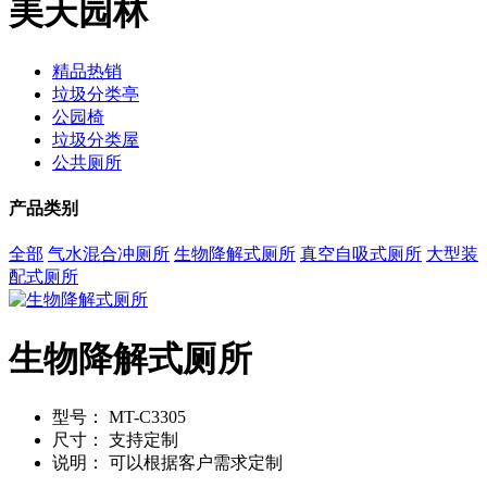
美天园林
精品热销
垃圾分类亭
公园椅
垃圾分类屋
公共厕所
产品类别
全部
气水混合冲厕所
生物降解式厕所
真空自吸式厕所
大型装
配式厕所
生物降解式厕所
型号：
MT-C3305
尺寸：
支持定制
说明：
可以根据客户需求定制