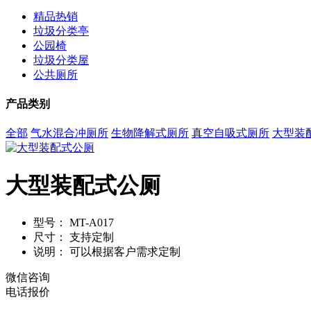
精品热销
垃圾分类亭
公园椅
垃圾分类屋
公共厕所
产品类别
全部
气水混合冲厕所
生物降解式厕所
真空自吸式厕所
大型装
大型装配式公厕
型号：
MT-A017
尺寸：
支持定制
说明：
可以根据客户需求定制
微信咨询
电话报价