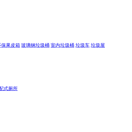
环保果皮箱
玻璃钢垃圾桶
室内垃圾桶
垃圾车
垃圾屋
配式厕所