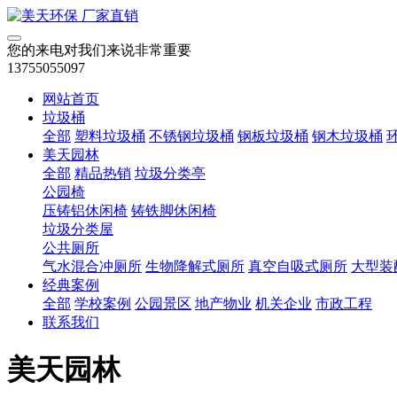
您的来电对我们来说非常重要
13755055097
网站首页
垃圾桶
全部
塑料垃圾桶
不锈钢垃圾桶
钢板垃圾桶
钢木垃圾桶
美天园林
全部
精品热销
垃圾分类亭
公园椅
压铸铝休闲椅
铸铁脚休闲椅
垃圾分类屋
公共厕所
气水混合冲厕所
生物降解式厕所
真空自吸式厕所
大型装
经典案例
全部
学校案例
公园景区
地产物业
机关企业
市政工程
联系我们
美天园林