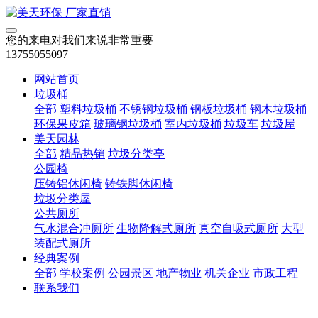
您的来电对我们来说非常重要
13755055097
网站首页
垃圾桶
全部
塑料垃圾桶
不锈钢垃圾桶
钢板垃圾桶
钢木垃圾桶
环保果皮箱
玻璃钢垃圾桶
室内垃圾桶
垃圾车
垃圾屋
美天园林
全部
精品热销
垃圾分类亭
公园椅
压铸铝休闲椅
铸铁脚休闲椅
垃圾分类屋
公共厕所
气水混合冲厕所
生物降解式厕所
真空自吸式厕所
大型
装配式厕所
经典案例
全部
学校案例
公园景区
地产物业
机关企业
市政工程
联系我们