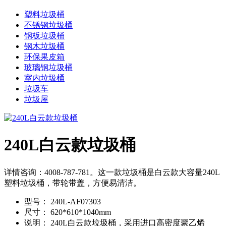
塑料垃圾桶
不锈钢垃圾桶
钢板垃圾桶
钢木垃圾桶
环保果皮箱
玻璃钢垃圾桶
室内垃圾桶
垃圾车
垃圾屋
240L白云款垃圾桶
详情咨询：4008-787-781。这一款垃圾桶是白云款大容量240L
塑料垃圾桶，带轮带盖，方便易清洁。
型号：
240L-AF07303
尺寸：
620*610*1040mm
说明：
240L白云款垃圾桶，采用进口高密度聚乙烯