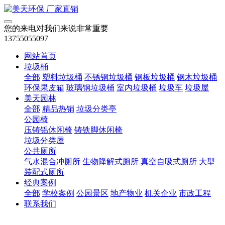
您的来电对我们来说非常重要
13755055097
网站首页
垃圾桶
全部
塑料垃圾桶
不锈钢垃圾桶
钢板垃圾桶
钢木垃圾桶
环保果皮箱
玻璃钢垃圾桶
室内垃圾桶
垃圾车
垃圾屋
美天园林
全部
精品热销
垃圾分类亭
公园椅
压铸铝休闲椅
铸铁脚休闲椅
垃圾分类屋
公共厕所
气水混合冲厕所
生物降解式厕所
真空自吸式厕所
大型
装配式厕所
经典案例
全部
学校案例
公园景区
地产物业
机关企业
市政工程
联系我们