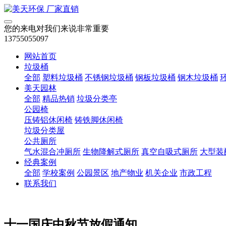
您的来电对我们来说非常重要
13755055097
网站首页
垃圾桶
全部
塑料垃圾桶
不锈钢垃圾桶
钢板垃圾桶
钢木垃圾桶
美天园林
全部
精品热销
垃圾分类亭
公园椅
压铸铝休闲椅
铸铁脚休闲椅
垃圾分类屋
公共厕所
气水混合冲厕所
生物降解式厕所
真空自吸式厕所
大型装
经典案例
全部
学校案例
公园景区
地产物业
机关企业
市政工程
联系我们
十一国庆中秋节放假通知