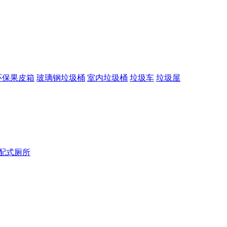
环保果皮箱
玻璃钢垃圾桶
室内垃圾桶
垃圾车
垃圾屋
配式厕所