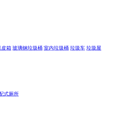
果皮箱
玻璃钢垃圾桶
室内垃圾桶
垃圾车
垃圾屋
配式厕所