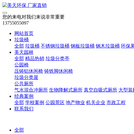
您的来电对我们来说非常重要
13755055097
网站首页
垃圾桶
全部
垃圾桶
不锈钢垃圾桶
钢板垃圾桶
钢木垃圾桶
环保
美天园林
全部
精品热销
垃圾分类亭
公园椅
压铸铝休闲椅
铸铁脚休闲椅
垃圾分类屋
公共厕所
气水混合冲厕所
生物降解式厕所
真空自吸式厕所
大型装
经典案例
全部
学校案例
公园景区
地产物业
机关企业
市政工程
联系我们
全部