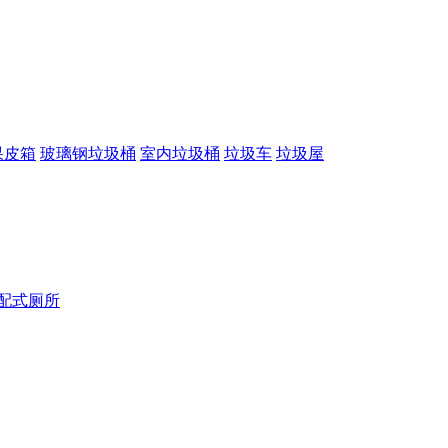
果皮箱
玻璃钢垃圾桶
室内垃圾桶
垃圾车
垃圾屋
配式厕所