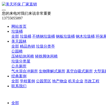
您的来电对我们来说非常重要
13755055097
网站首页
垃圾桶
全部
垃圾桶
不锈钢垃圾桶
钢板垃圾桶
钢木垃圾桶
环保
美天园林
全部
精品热销
垃圾分类亭
公园椅
压铸铝休闲椅
铸铁脚休闲椅
垃圾分类屋
公共厕所
气水混合冲厕所
生物降解式厕所
真空自吸式厕所
大型装
经典案例
全部
学校案例
公园景区
地产物业
机关企业
市政工程
联系我们
全部