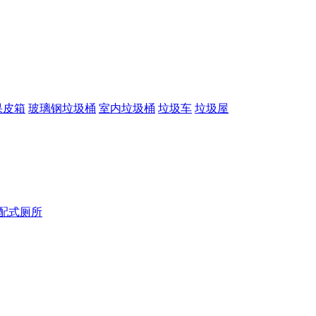
果皮箱
玻璃钢垃圾桶
室内垃圾桶
垃圾车
垃圾屋
配式厕所