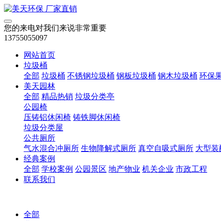
您的来电对我们来说非常重要
13755055097
网站首页
垃圾桶
全部
垃圾桶
不锈钢垃圾桶
钢板垃圾桶
钢木垃圾桶
环保
美天园林
全部
精品热销
垃圾分类亭
公园椅
压铸铝休闲椅
铸铁脚休闲椅
垃圾分类屋
公共厕所
气水混合冲厕所
生物降解式厕所
真空自吸式厕所
大型装
经典案例
全部
学校案例
公园景区
地产物业
机关企业
市政工程
联系我们
全部