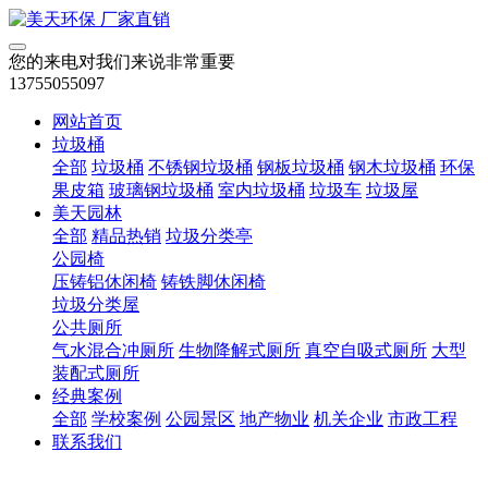
您的来电对我们来说非常重要
13755055097
网站首页
垃圾桶
全部
垃圾桶
不锈钢垃圾桶
钢板垃圾桶
钢木垃圾桶
环保
果皮箱
玻璃钢垃圾桶
室内垃圾桶
垃圾车
垃圾屋
美天园林
全部
精品热销
垃圾分类亭
公园椅
压铸铝休闲椅
铸铁脚休闲椅
垃圾分类屋
公共厕所
气水混合冲厕所
生物降解式厕所
真空自吸式厕所
大型
装配式厕所
经典案例
全部
学校案例
公园景区
地产物业
机关企业
市政工程
联系我们